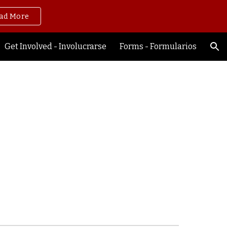
ad More
ion
Get Involved - Involucrarse
Forms - Formularios
 