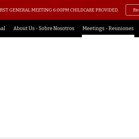
IRST GENERAL MEETING 6:00PM CHILDCARE PROVIDED.
Re
ip to main content
Skip to navigat
nal
About Us - Sobre Nosotros
Meetings - Reuniones
Meetings -
Reuniónes