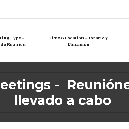
ing Type - 
Time & Location -Horario y 
 de Reunión
Ubicación
etings -  
Reunión
llevado a cabo 